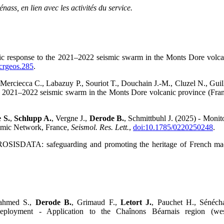
ss, en lien avec les activités du service.
ific response to the 2021–2022 seismic swarm in the Monts Dore volca
crgeos.285
.
., Merciecca C., Labazuy P., Souriot T., Douchain J.-M., Cluzel N., Guil
he 2021–2022 seismic swarm in the Monts Dore volcanic province (France
 S.
,
Schlupp A.
, Vergne J.,
Derode B.
, Schmittbuhl J. (2025) - Monit
smic Network, France,
Seismol. Res. Lett.
,
doi:10.1785/0220250248
.
CROSISDATA: safeguarding and promoting the heritage of French ma
nahmed S.,
Derode B.
, Grimaud F.,
Letort J.
, Pauchet H., Sénécha
 deployment - Application to the Chaînons Béarnais region (wes