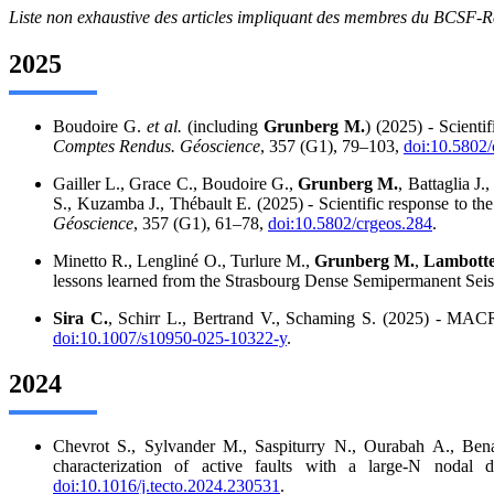
Liste non exhaustive des articles impliquant des membres du BCSF-Réna
2025
Boudoire G.
et al.
(including
Grunberg M.
) (2025) - Scient
Comptes Rendus. Géoscience
, 357 (G1), 79–103,
doi:10.5802/
Gailler L., Grace C., Boudoire G.,
Grunberg M.
, Battaglia J
S., Kuzamba J., Thébault E. (2025) - Scientific response to t
Géoscience
, 357 (G1), 61–78,
doi:10.5802/crgeos.284
.
Minetto R., Lengliné O., Turlure M.,
Grunberg M.
,
Lambotte
lessons learned from the Strasbourg Dense Semipermanent Sei
Sira C.
, Schirr L., Bertrand V., Schaming S. (2025) - MA
doi:10.1007/s10950-025-10322-y
.
2024
Chevrot S., Sylvander M., Saspiturry N., Ourabah A., Be
characterization of active faults with a large-N nodal
doi:10.1016/j.tecto.2024.230531
.