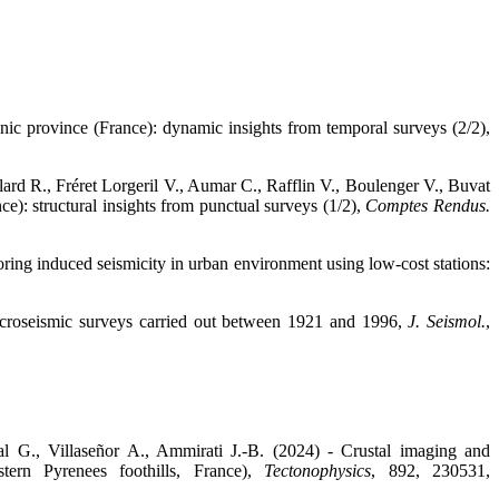
nic province (France): dynamic insights from temporal surveys (2/2),
lard R., Fréret Lorgeril V., Aumar C., Rafflin V., Boulenger V., Buvat
): structural insights from punctual surveys (1/2),
Comptes Rendus.
oring induced seismicity in urban environment using low-cost stations:
croseismic surveys carried out between 1921 and 1996,
J. Seismol.
,
l G., Villaseñor A., Ammirati J.-B. (2024) - Crustal imaging and
tern Pyrenees foothills, France),
Tectonophysics
, 892, 230531,