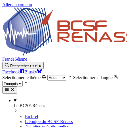
Aller au contenu
FranceSéisme
Rechercher
Ctrl
K
Facebook
Blusky
Selectionner le thème
Selectionner la langue
Le BCSF-Rénass
En bref
L'équipe du BCSF-Rénass
Activités opérationnelles