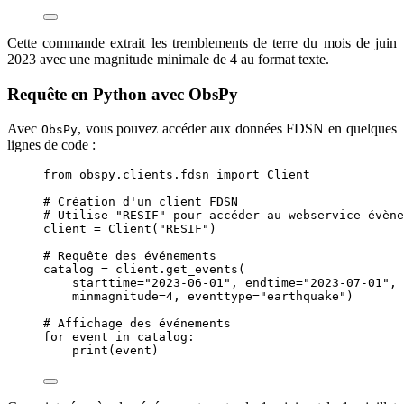
Cette commande extrait les tremblements de terre du mois de juin
2023 avec une magnitude minimale de 4 au format texte.
Requête en Python avec ObsPy
Avec
, vous pouvez accéder aux données FDSN en quelques
ObsPy
lignes de code :
from
 obspy.clients.fdsn 
import
 Client
# Création d'un client FDSN
# Utilise "RESIF" pour accéder au webservice évène
client 
=
Client
(
"
RESIF
"
)
# Requête des événements
catalog 
=
 client.
get_events
(
starttime
=
"
2023-06-01
"
,
endtime
=
"
2023-07-01
"
,
minmagnitude
=
4
,
eventtype
=
"
earthquake
"
)
# Affichage des événements
for
 event 
in
 catalog:
print
(
event
)